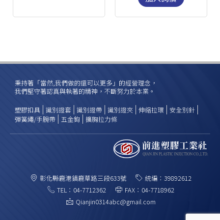
秉持著「當然,我們做的還可以更多」的經營理念，
我們堅守著認真與執著的精神，不斷努力於本業。
塑膠扣具
識別證套
識別證帶
識別證夾
伸縮拉環
安全別針
彈簧繩/手腕帶
五金鉤
擴胸拉力條
彰化縣鹿港鎮鹿草路三段633號
統編：39892612
TEL：04-7712362
FAX：04-7718962
Qianjin0314abc@gmail.com