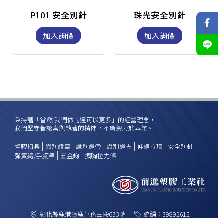
P101 安全別針
珠光安全別針
加入詢價
加入詢價
秉持著「當然,我們做的還可以更多」的經營理念，
我們堅守著認真與執著的精神，不斷努力於本業。
塑膠扣具
識別證套
識別證帶
識別證夾
伸縮拉環
安全別針
彈簧繩/手腕帶
五金鉤
擴胸拉力條
彰化縣鹿港鎮鹿草路三段633號
統編：39892612