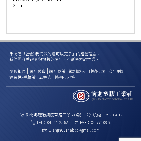
31m
加入詢價
秉持著「當然,我們做的還可以更多」的經營理念，
我們堅守著認真與執著的精神，不斷努力於本業。
塑膠扣具
識別證套
識別證帶
識別證夾
伸縮拉環
安全別針
彈簧繩/手腕帶
五金鉤
擴胸拉力條
彰化縣鹿港鎮鹿草路三段633號
統編：39892612
TEL：04-7712362
FAX：04-7718962
Qianjin0314abc@gmail.com